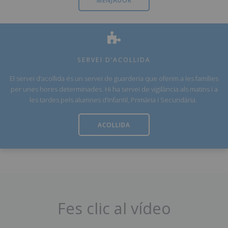
SERVEI D’ACOLLIDA
El servei d’acollida és un servei de guarderia que oferim a les famílies
per unes hores determinades. Hi ha servei de vigilància als matins i a
les tardes pels alumnes d’Infantil, Primària i Secundària.
ACOLLIDA
Fes clic al vídeo