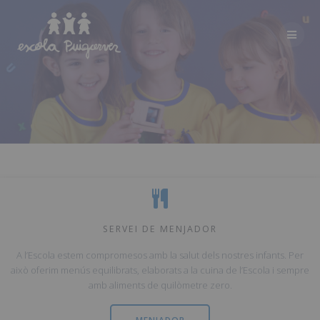
Skip
to
content
SERVEI DE MENJADOR
A l’Escola estem compromesos amb la salut dels nostres infants. Per
això oferim menús equilibrats, elaborats a la cuina de l’Escola i sempre
amb aliments de quilòmetre zero.
MENJADOR