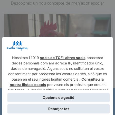
Descobreix un nou concepte de menjador escolar
© 2026 Escola Puigcerver. Tots els drets reservats.